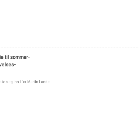
ie til sommer-
avelses-
tte seg inn i for Martin Lande.