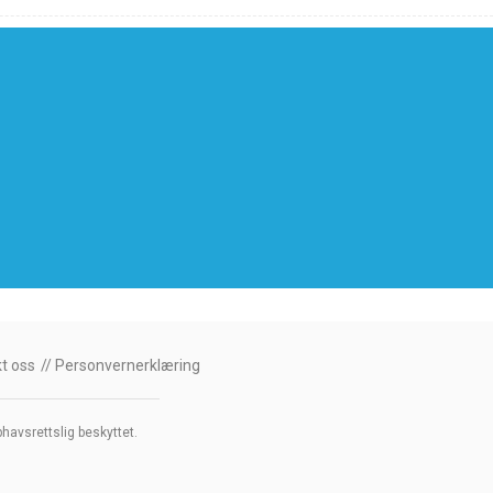
t oss
Personvernerklæring
havsrettslig beskyttet.