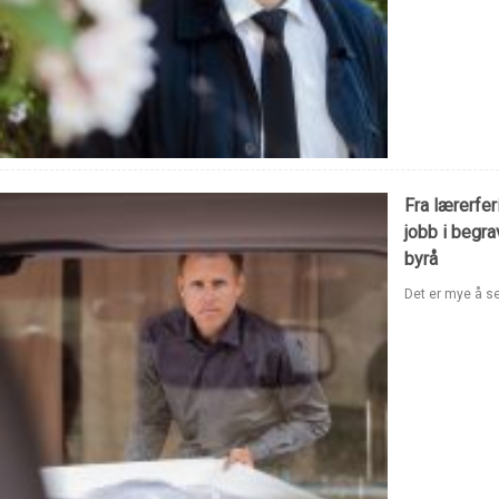
Fra lærerfer
jobb i begr
byrå
Det er mye å se