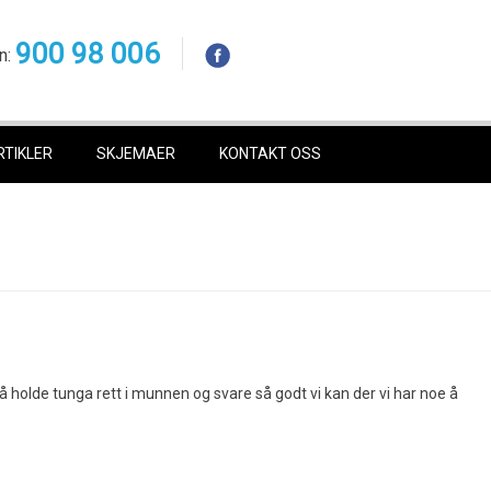
900 98 006
n:
RTIKLER
SKJEMAER
KONTAKT OSS
 holde tunga rett i munnen og svare så godt vi kan der vi har noe å