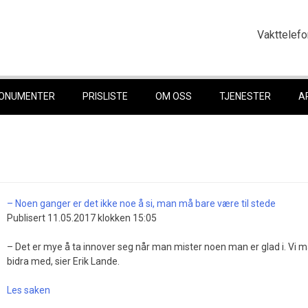
Vakttelefo
ONUMENTER
PRISLISTE
OM OSS
TJENESTER
A
– Noen ganger er det ikke noe å si, man må bare være til stede
Publisert 11.05.2017 klokken 15:05
– Det er mye å ta innover seg når man mister noen man er glad i. Vi må
bidra med, sier Erik Lande.
Les saken