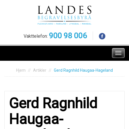
Skip
to
content
900 98 006
Vakttelefon:
Meny
Hjem
Artikler
Gerd Ragnhild Haugaa-Hageland
Gerd Ragnhild
Haugaa-