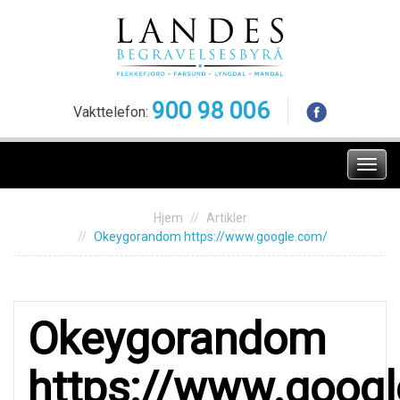
Skip
to
content
900 98 006
Vakttelefon:
Meny
Hjem
Artikler
Okeygorandom https://www.google.com/
Okeygorandom
https://www.goog