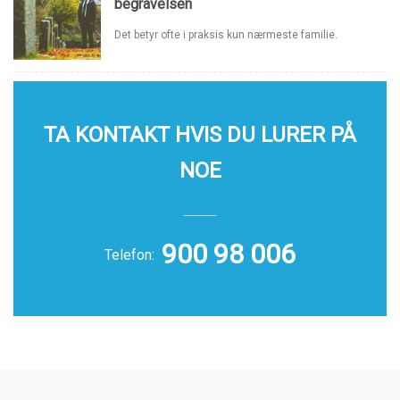
begravelsen
Det betyr ofte i praksis kun nærmeste familie.
TA KONTAKT HVIS DU LURER PÅ
NOE
900 98 006
Telefon: