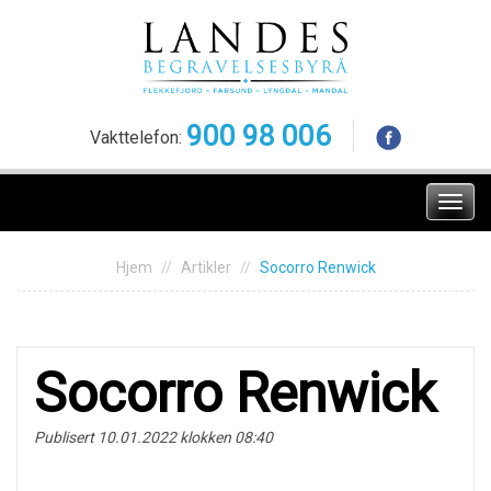
Skip
to
content
900 98 006
Vakttelefon:
Meny
Hjem
Artikler
Socorro Renwick
Socorro Renwick
Publisert 10.01.2022 klokken 08:40