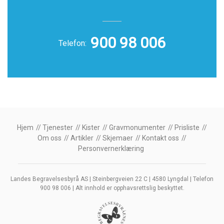
900 98 006
Telefon:
Hjem
Tjenester
Kister
Gravmonumenter
Prisliste
Om oss
Artikler
Skjemaer
Kontakt oss
Personvernerklæring
Landes Begravelsesbyrå AS | Steinbergveien 22 C | 4580 Lyngdal | Telefon
900 98 006 | Alt innhold er opphavsrettslig beskyttet.