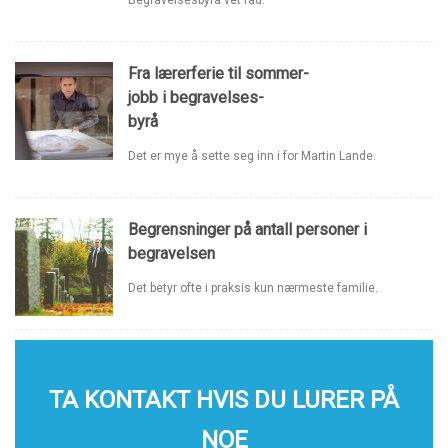
Begravelsesbyrå vet råd.
Fra lærerferie til sommer-
jobb i begravelses-
byrå
Det er mye å sette seg inn i for Martin Lande.
Begrensninger på antall personer i
begravelsen
Det betyr ofte i praksis kun nærmeste familie.
TA KONTAKT HVIS DU LURER PÅ
NOE