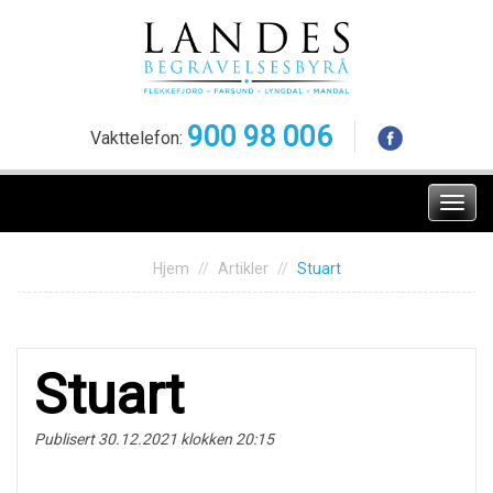
Skip
to
content
900 98 006
Vakttelefon:
Meny
Hjem
Artikler
Stuart
Stuart
Publisert 30.12.2021 klokken 20:15