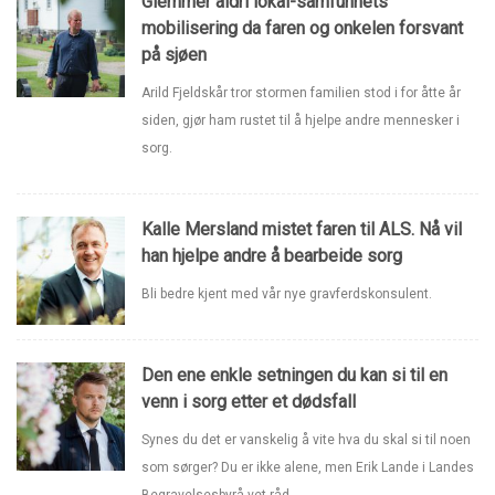
Glemmer aldri lokal-samfunnets
mobilisering da faren og onkelen forsvant
på sjøen
Arild Fjeldskår tror stormen familien stod i for åtte år
siden, gjør ham rustet til å hjelpe andre mennesker i
sorg.
Kalle Mersland mistet faren til ALS. Nå vil
han hjelpe andre å bearbeide sorg
Bli bedre kjent med vår nye gravferdskonsulent.
Den ene enkle setningen du kan si til en
venn i sorg etter et dødsfall
Synes du det er vanskelig å vite hva du skal si til noen
som sørger? Du er ikke alene, men Erik Lande i Landes