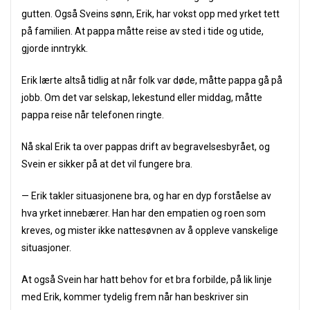
gutten. Også Sveins sønn, Erik, har vokst opp med yrket tett
på familien. At pappa måtte reise av sted i tide og utide,
gjorde inntrykk.
Erik lærte altså tidlig at når folk var døde, måtte pappa gå på
jobb. Om det var selskap, lekestund eller middag, måtte
pappa reise når telefonen ringte.
Nå skal Erik ta over pappas drift av begravelsesbyrået, og
Svein er sikker på at det vil fungere bra.
— Erik takler situasjonene bra, og har en dyp forståelse av
hva yrket innebærer. Han har den empatien og roen som
kreves, og mister ikke nattesøvnen av å oppleve vanskelige
situasjoner.
At også Svein har hatt behov for et bra forbilde, på lik linje
med Erik, kommer tydelig frem når han beskriver sin