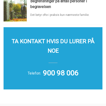
Begrensninger på antall personer i
begravelsen
Det betyr ofte i praksis kun nærmeste familie.
TA KONTAKT HVIS DU LURER PÅ
NOE
900 98 006
Telefon: