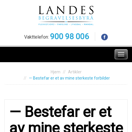
Skip
to
content
900 98 006
Vakttelefon:
Meny
Hjem
Artikler
— Bestefar er et av mine sterkeste forbilder
— Bestefar er et
av mine sterkeste