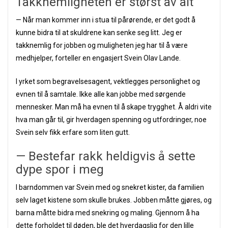
Takknemligheten er størst av alt
— Når man kommer inn i stua til pårørende, er det godt å
kunne bidra til at skuldrene kan senke seg litt. Jeg er
takknemlig for jobben og muligheten jeg har til å være
medhjelper, forteller en engasjert Svein Olav Lande.
I yrket som begravelsesagent, vektlegges personlighet og
evnen til å samtale. Ikke alle kan jobbe med sørgende
mennesker. Man må ha evnen til å skape trygghet. Å aldri vite
hva man går til, gir hverdagen spenning og utfordringer, noe
Svein selv fikk erfare som liten gutt.
— Bestefar rakk heldigvis å sette
dype spor i meg
I barndommen var Svein med og snekret kister, da familien
selv laget kistene som skulle brukes. Jobben måtte gjøres, og
barna måtte bidra med snekring og maling. Gjennom å ha
dette forholdet til døden, ble det hverdagslig for den lille