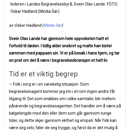
lederen i Landes Begravelsesbyrå, Svein Olav Lande. FOTO:
Oskar Hadland (Media Sør)
av Oskar Hadland (
Media Sør
)
Svein Olav Lande har gjennom hele oppveksten hatt et
forhold til døden. I tidlig alder snekret og malte han kister
sammen med pappaen sin. Vi er på besøk i hans hjem, og tar
en prat om det å være i begravelsesbransjen et helt liv.
Tid er et viktig begrep
— Folk i sorg er i en vanskelig situasjon. Som
begravelsesagent kommer jeg inn i et rom ingen andre får
tilgang til. Det som snakkes om i slike samtaler, blir mellom
pårørende og begravelsesagenten. Det handler om å være på
bølgelengde med den eller dem som går gjennom tunge
tider, og dette skjer gjennom ekthet og empati. Når folk kan
være seg selv, føler de seg trygge, og først da er det mulig å