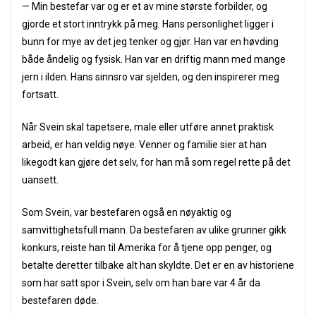
— Min bestefar var og er et av mine største forbilder, og
gjorde et stort inntrykk på meg. Hans personlighet ligger i
bunn for mye av det jeg tenker og gjør. Han var en høvding
både åndelig og fysisk. Han var en driftig mann med mange
jern i ilden. Hans sinnsro var sjelden, og den inspirerer meg
fortsatt.
Når Svein skal tapetsere, male eller utføre annet praktisk
arbeid, er han veldig nøye. Venner og familie sier at han
likegodt kan gjøre det selv, for han må som regel rette på det
uansett.
Som Svein, var bestefaren også en nøyaktig og
samvittighetsfull mann. Da bestefaren av ulike grunner gikk
konkurs, reiste han til Amerika for å tjene opp penger, og
betalte deretter tilbake alt han skyldte. Det er en av historiene
som har satt spor i Svein, selv om han bare var 4 år da
bestefaren døde.