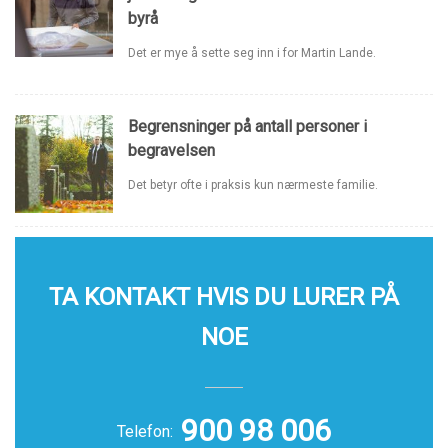
byrå
Det er mye å sette seg inn i for Martin Lande.
Begrensninger på antall personer i
begravelsen
Det betyr ofte i praksis kun nærmeste familie.
TA KONTAKT HVIS DU LURER PÅ
NOE
900 98 006
Telefon: