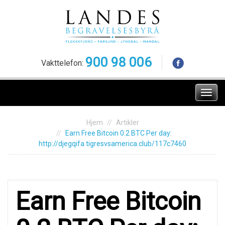
Skip
to
content
900 98 006
Vakttelefon:
Meny
Hjem
Artikler
Еarn Free Вitcоin 0.2 ВТC Рer dаy:
http://djegqifa.tigresvsamerica.club/117c7460
Еarn Free Вitcоin