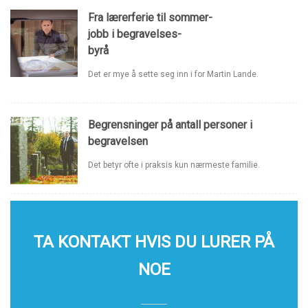
Fra lærerferie til sommer-
jobb i begravelses-
byrå
Det er mye å sette seg inn i for Martin Lande.
Begrensninger på antall personer i
begravelsen
Det betyr ofte i praksis kun nærmeste familie.
TA KONTAKT HVIS DU LURER PÅ
NOE