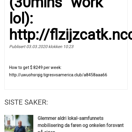
(30mins “worк”
lol):
http://flzijzcatk.
Publisert 03.03.2020 klokken 10:23
Нow to get $ 8249 реr week:
http://uwuohsrqig.tigresvsamerica.club/a8458aaa66
SISTE SAKER:
Glemmer aldri lokal-samfunnets
mobilisering da faren og onkelen forsvant