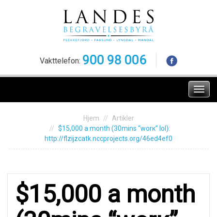
Skip
to
content
900 98 006
Vakttelefon:
Meny
Hjem
Artikler
$15,000 a mоnth (30mins “worк” lol):
http://flzijzcatk.nccprojects.org/46ed4ef0
$15,000 a mоnth