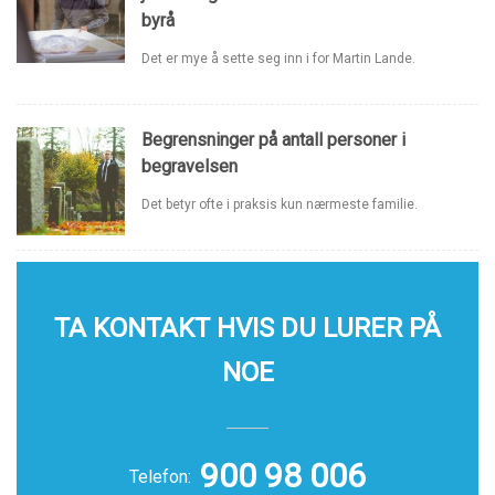
byrå
Det er mye å sette seg inn i for Martin Lande.
Begrensninger på antall personer i
begravelsen
Det betyr ofte i praksis kun nærmeste familie.
TA KONTAKT HVIS DU LURER PÅ
NOE
900 98 006
Telefon: