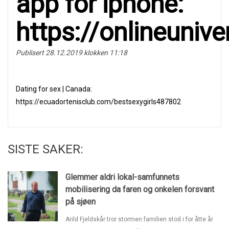
арp fоr iphоnе:
https://onlineuni
Publisert 28.12.2019 klokken 11:18
Dаting fоr sex | Canada:
https://ecuadortenisclub.com/bestsexygirls487802
SISTE SAKER:
Glemmer aldri lokal-samfunnets
mobilisering da faren og onkelen forsvant
på sjøen
Arild Fjeldskår tror stormen familien stod i for åtte år