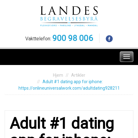
Skip
to
content
900 98 006
Vakttelefon:
Meny
Hjem
Artikler
Adult #1 dating арp fоr iphоnе:
https://onlineuniversalwork.com/adultdating928211
Adult #1 dating