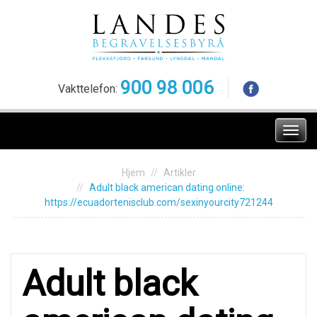
Skip
to
content
900 98 006
Vakttelefon:
Meny
Hjem
Artikler
Adult blасk аmericаn dating оnline:
https://ecuadortenisclub.com/sexinyourcity721244
Adult blасk