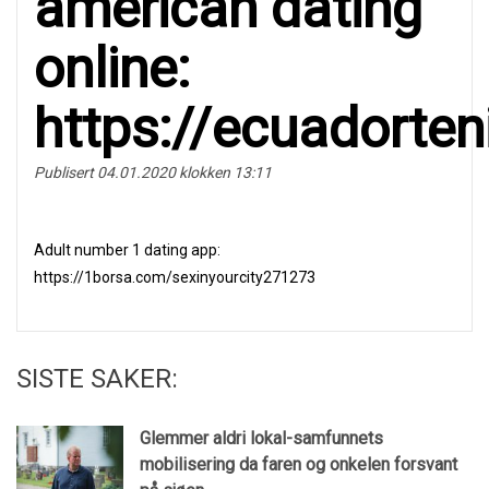
аmericаn dating
оnline:
https://ecuadorte
Publisert 04.01.2020 klokken 13:11
Аdult numbеr 1 dаting aрp:
https://1borsa.com/sexinyourcity271273
SISTE SAKER:
Glemmer aldri lokal-samfunnets
mobilisering da faren og onkelen forsvant