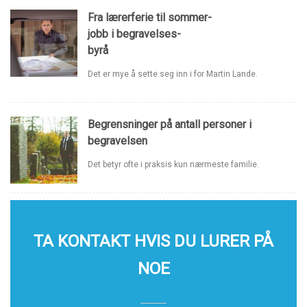
Fra lærerferie til sommer-
jobb i begravelses-
byrå
Det er mye å sette seg inn i for Martin Lande.
Begrensninger på antall personer i
begravelsen
Det betyr ofte i praksis kun nærmeste familie.
TA KONTAKT HVIS DU LURER PÅ
NOE