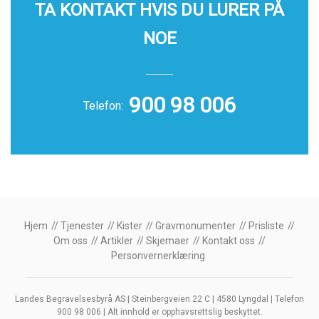
TA KONTAKT HVIS DU LURER PÅ
NOE
900 98 006
Telefon:
Hjem
Tjenester
Kister
Gravmonumenter
Prisliste
Om oss
Artikler
Skjemaer
Kontakt oss
Personvernerklæring
Landes Begravelsesbyrå AS | Steinbergveien 22 C | 4580 Lyngdal | Telefon
900 98 006 | Alt innhold er opphavsrettslig beskyttet.