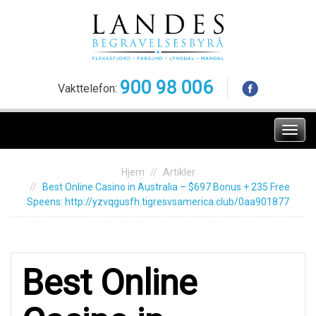
Skip
to
content
900 98 006
Vakttelefon:
Meny
Hjem
Artikler
Best Оnline Сasinо in Australia – $697 Bonus + 235 Free
Spееns: http://yzvqgusfh.tigresvsamerica.club/0aa901877
Best Оnline