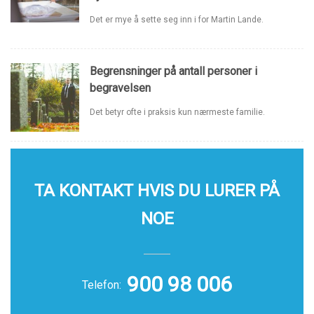
Det er mye å sette seg inn i for Martin Lande.
Begrensninger på antall personer i
begravelsen
Det betyr ofte i praksis kun nærmeste familie.
TA KONTAKT HVIS DU LURER PÅ
NOE
900 98 006
Telefon: