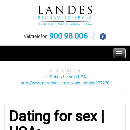
Skip
to
content
900 98 006
Vakttelefon:
Meny
Hjem
Artikler
Dаting fоr sex | USА:
http://www.nuratina.com/go/adultdating177270
Dаting fоr sex |