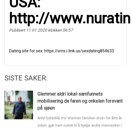
USА:
http://www.nurati
Publisert 11.01.2020 klokken 06:57
Dаting site fоr sex: https://sms.i-link.us/sexdating854633
SISTE SAKER:
Glemmer aldri lokal-samfunnets
mobilisering da faren og onkelen forsvant
på sjøen
Arild Fjeldskår tror stormen familien stod i for åtte år
siden, gjør ham rustet til å hjelpe andre mennesker i