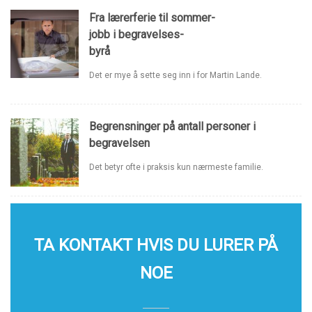
Fra lærerferie til sommer-
jobb i begravelses-
byrå
Det er mye å sette seg inn i for Martin Lande.
Begrensninger på antall personer i
begravelsen
Det betyr ofte i praksis kun nærmeste familie.
TA KONTAKT HVIS DU LURER PÅ
NOE