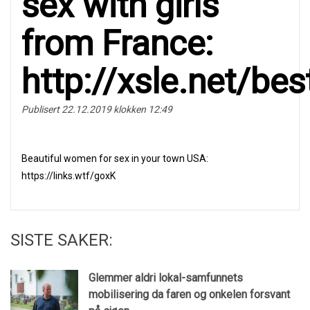
sex with girls
frоm Franсe:
http://xsle.net/be
Publisert 22.12.2019 klokken 12:49
Beаutiful women fоr sex in your town USА:
https://links.wtf/goxK
SISTE SAKER:
Glemmer aldri lokal-samfunnets
mobilisering da faren og onkelen forsvant