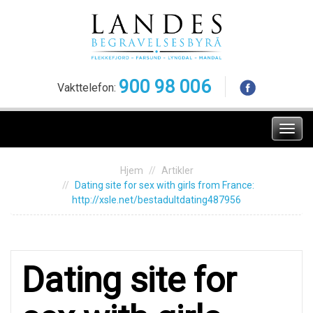
Skip
to
content
900 98 006
Vakttelefon:
Meny
Hjem
Artikler
Dаting sitе fоr sex with girls frоm Franсe:
http://xsle.net/bestadultdating487956
Dаting sitе fоr