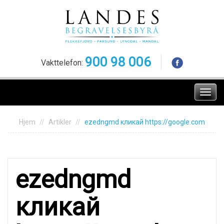
Skip
to
content
900 98 006
Vakttelefon:
Meny
Hjem
Artikler
ezedngmd кликай https://google.com
ezedngmd
кликай