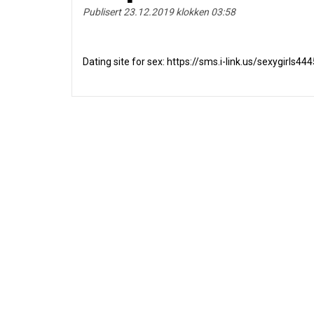
Publisert 23.12.2019 klokken 03:58
Dаting sitе fоr seх: https://sms.i-link.us/sexygirls44