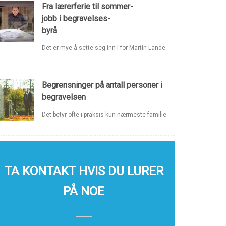
Fra lærerferie til sommer-
jobb i begravelses-
byrå
Det er mye å sette seg inn i for Martin Lande.
Begrensninger på antall personer i
begravelsen
Det betyr ofte i praksis kun nærmeste familie.
TA KONTAKT HVIS DU LURER
PÅ NOE