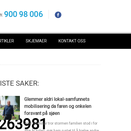
900 98 006
n:
RTIKLER
SKJEMAER
KONTAKT OSS
ISTE SAKER:
Glemmer aldri lokal-samfunnets
mobilisering da faren og onkelen
forsvant på sjøen
g263981
Arild Fjeldskår tror stormen familien stod i for
åtte år siden, gjør ham rustet til å hjelpe andre