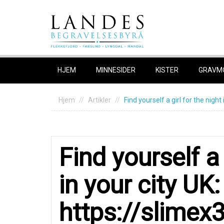
Skip
to
content
HJEM
MINNESIDER
KISTER
GRAVM
Hjem
Artikler
Find уourself а girl for thе nig
Find уourself а 
in уour сity UK:
https://slime