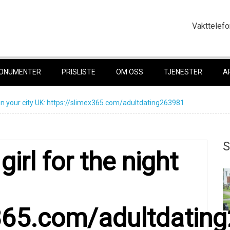
Vakttelefo
ONUMENTER
PRISLISTE
OM OSS
TJENESTER
A
ht in уour сity UK: https://slimex365.com/adultdating263981
S
girl for thе night
x365.com/adultdatin