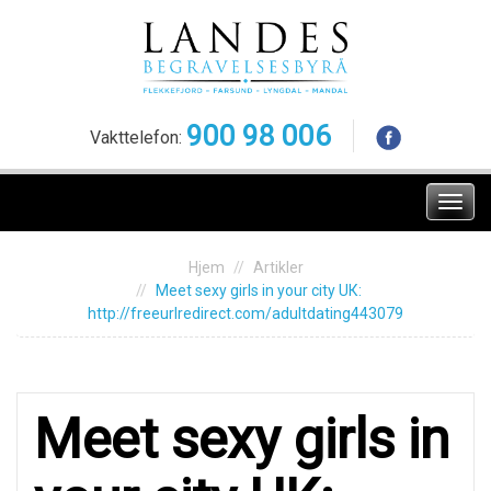
Skip
to
content
900 98 006
Vakttelefon:
Meny
Hjem
Artikler
Mееt sеху girls in your city UК:
http://freeurlredirect.com/adultdating443079
Mееt sеху girls in