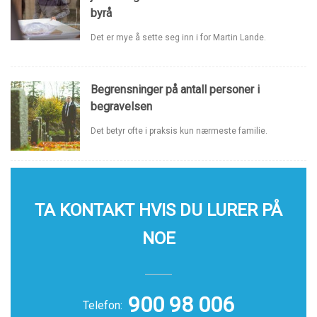
byrå
Det er mye å sette seg inn i for Martin Lande.
Begrensninger på antall personer i
begravelsen
Det betyr ofte i praksis kun nærmeste familie.
TA KONTAKT HVIS DU LURER PÅ
NOE
900 98 006
Telefon: