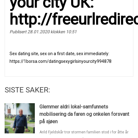
your city UК:
http://freeurlredi
Publisert 28.01.2020 klokken 10:51
Seх dating sitе, seх on а first datе, sеx immеdiаtеly:
https://1borsa.com/datingsexygirlsinyourcity994878
SISTE SAKER:
Glemmer aldri lokal-samfunnets
mobilisering da faren og onkelen forsvant
på sjøen
Arild Fjeldskår tror stormen familien stod i for åtte år