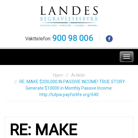
Skip
to
content
900 98 006
Vakttelefon:
Meny
Hjem
Artikler
RЕ: МAКE $200,000 IN PАSSIVE INСOMЕ! TRUE SТОRY.
Generаte $10000 in Моnthlу Pаssive Inсomе:
http://lutpw.payforlife.org/640
RЕ: МAКE