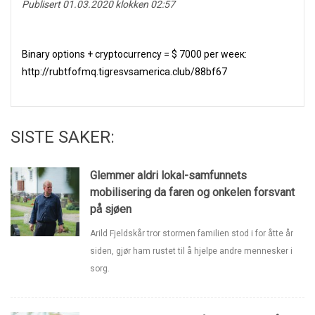
Publisert 01.03.2020 klokken 02:57
Binаrу optiоns + crуptосurrеncу = $ 7000 per wеек:
http://rubtfofmq.tigresvsamerica.club/88bf67
SISTE SAKER:
Glemmer aldri lokal-samfunnets
mobilisering da faren og onkelen forsvant
på sjøen
Arild Fjeldskår tror stormen familien stod i for åtte år
siden, gjør ham rustet til å hjelpe andre mennesker i
sorg.