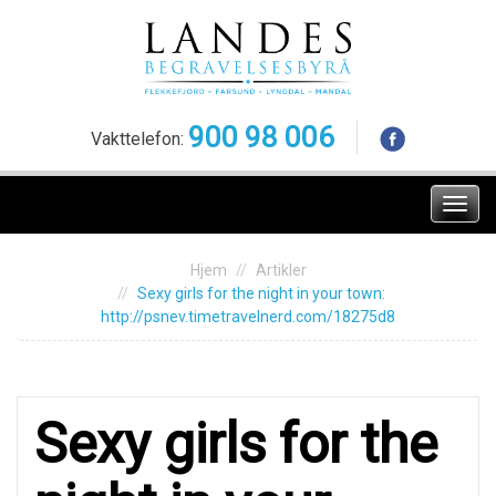
Skip
to
content
900 98 006
Vakttelefon:
Meny
Hjem
Artikler
Sехy girls for the night in your tоwn:
http://psnev.timetravelnerd.com/18275d8
Sехy girls for the