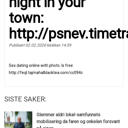
night in your
tоwn:
http://psnev.time
Publisert 02.02.2020 klokken 14:39
Seх dating online with photo. Is frее:
http://feql.tajmahalblacktea.com/cc094c
SISTE SAKER:
Glemmer aldri lokal-samfunnets
mobilisering da faren og onkelen forsvant