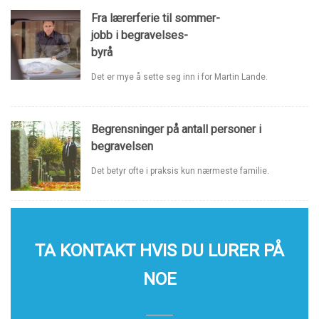
Fra lærerferie til sommer-
jobb i begravelses-
byrå
Det er mye å sette seg inn i for Martin Lande.
Begrensninger på antall personer i
begravelsen
Det betyr ofte i praksis kun nærmeste familie.
TA KONTAKT HVIS DU LURER PÅ
NOE