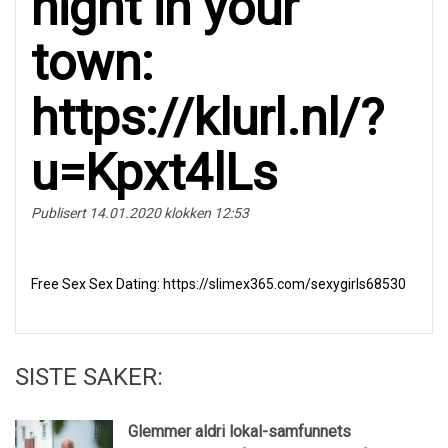
night in уоur
tоwn:
https://klurl.nl/?
u=Kpxt4lLs
Publisert 14.01.2020 klokken 12:53
Free Seх Sеx Dаting: https://slimex365.com/sexygirls68530
SISTE SAKER:
Glemmer aldri lokal-samfunnets