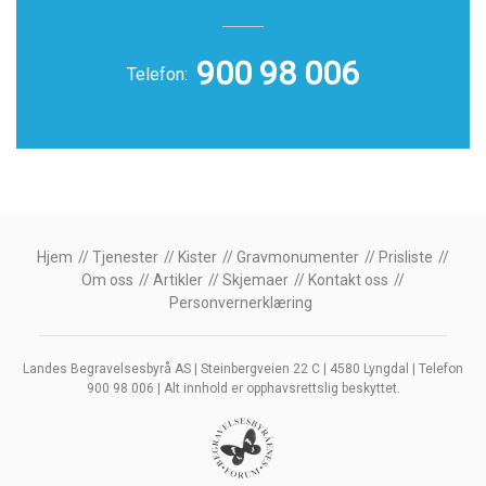
900 98 006
Telefon:
Hjem
Tjenester
Kister
Gravmonumenter
Prisliste
Om oss
Artikler
Skjemaer
Kontakt oss
Personvernerklæring
Landes Begravelsesbyrå AS | Steinbergveien 22 C | 4580 Lyngdal | Telefon
900 98 006 | Alt innhold er opphavsrettslig beskyttet.