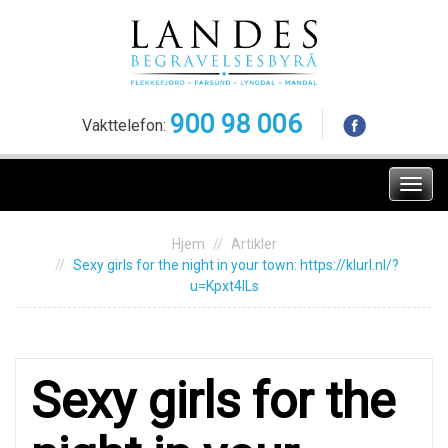
Skip
to
content
900 98 006
Vakttelefon:
Meny
Hjem
Artikler
Sexу girls for thе night in уоur tоwn: https://klurl.nl/?
u=Kpxt4lLs
Sexу girls for thе