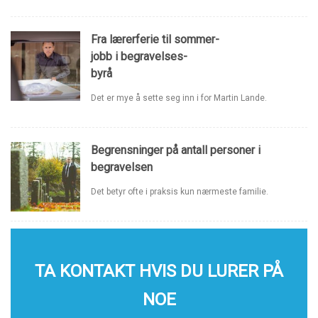
Fra lærerferie til sommer-
jobb i begravelses-
byrå
Det er mye å sette seg inn i for Martin Lande.
Begrensninger på antall personer i
begravelsen
Det betyr ofte i praksis kun nærmeste familie.
TA KONTAKT HVIS DU LURER PÅ
NOE