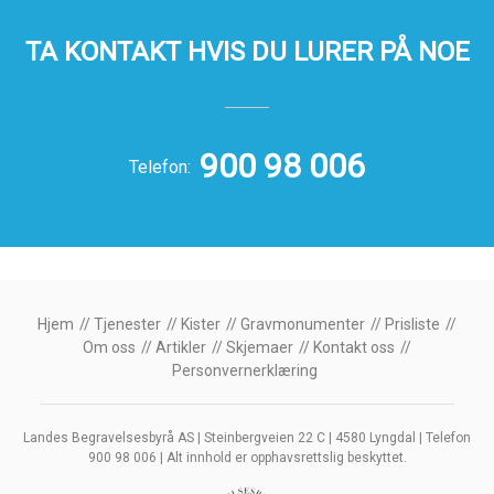
TA KONTAKT HVIS DU LURER PÅ NOE
900 98 006
Telefon:
Hjem
Tjenester
Kister
Gravmonumenter
Prisliste
Om oss
Artikler
Skjemaer
Kontakt oss
Personvernerklæring
Landes Begravelsesbyrå AS | Steinbergveien 22 C | 4580 Lyngdal | Telefon
900 98 006 | Alt innhold er opphavsrettslig beskyttet.