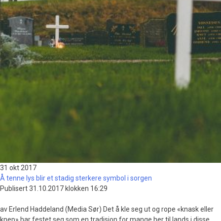
31 okt
2017
Å tenne lys blir et stadig sterkere symbol i sorgen
Publisert 31.10.2017 klokken 16:29
av Erlend Haddeland (Media Sør) Det å kle seg ut og rope «knask eller
knep» har festet seg som en tradisjon for mange her til lands i disse