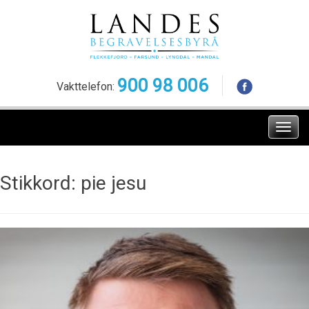
Skip
to
content
900 98 006
Vakttelefon:
Meny
Stikkord:
pie jesu