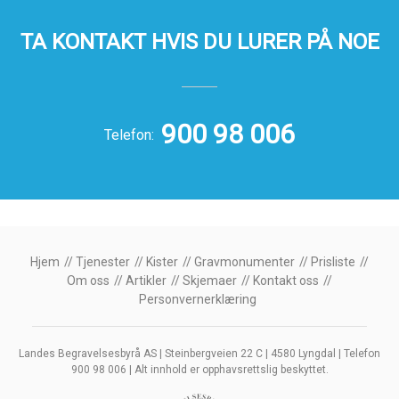
TA KONTAKT HVIS DU LURER PÅ NOE
900 98 006
Telefon:
Hjem
Tjenester
Kister
Gravmonumenter
Prisliste
Om oss
Artikler
Skjemaer
Kontakt oss
Personvernerklæring
Landes Begravelsesbyrå AS | Steinbergveien 22 C | 4580 Lyngdal | Telefon
900 98 006 | Alt innhold er opphavsrettslig beskyttet.