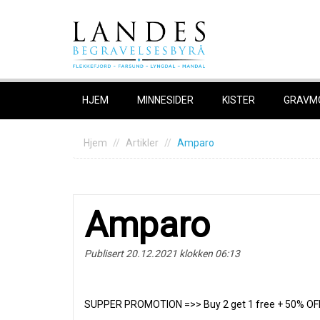
Skip
to
content
HJEM
MINNESIDER
KISTER
GRAVM
Hjem
Artikler
Amparo
Amparo
Publisert 20.12.2021 klokken 06:13
SUPPER PROMOTION =>> Buy 2 get 1 free + 50% OF