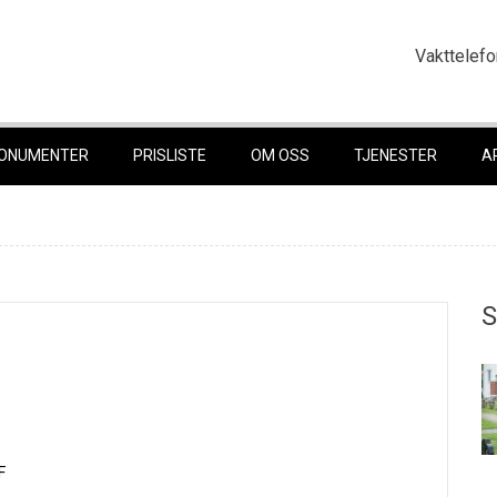
Vakttelefo
ONUMENTER
PRISLISTE
OM OSS
TJENESTER
A
S
F