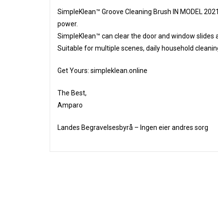
SimpleKlean™ Groove Cleaning Brush IN MODEL 2021!
power.
SimpleKlean™ can clear the door and window slides a
Suitable for multiple scenes, daily household cleanin
Get Yours: simpleklean.online
The Best,
Amparo
Landes Begravelsesbyrå – Ingen eier andres sorg