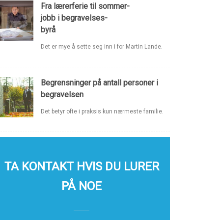
Fra lærerferie til sommer-
jobb i begravelses-
byrå
Det er mye å sette seg inn i for Martin Lande.
Begrensninger på antall personer i
begravelsen
Det betyr ofte i praksis kun nærmeste familie.
TA KONTAKT HVIS DU LURER
PÅ NOE