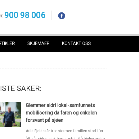
900 98 006
n:
RTIKLER
SKJEMAER
KONTAKT OSS
ISTE SAKER:
Glemmer aldri lokal-samfunnets
mobilisering da faren og onkelen
forsvant på sjøen
Arild Fjeldskår tror stormen familien stod i for
åtte år siden, gjør ham rustet til å hjelpe andre