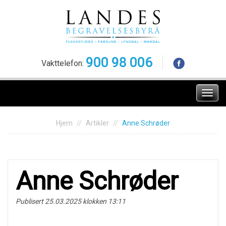
Skip
to
content
900 98 006
Vakttelefon:
Meny
Hjem
Artikler
Anne Schrøder
Anne Schrøder
Publisert 25.03.2025 klokken 13:11