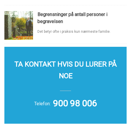
Begrensninger på antall personer i
begravelsen
Det betyr ofte i praksis kun nærmeste familie.
TA KONTAKT HVIS DU LURER PÅ
NOE
900 98 006
Telefon: