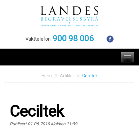
Skip
to
content
900 98 006
Vakttelefon:
Meny
Hjem
Artikler
Ceciltek
Ceciltek
Publisert 01.06.2019 klokken 11:09