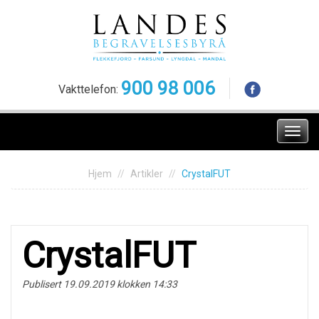
Skip
to
content
900 98 006
Vakttelefon:
Meny
Hjem
Artikler
CrystalFUT
CrystalFUT
Publisert 19.09.2019 klokken 14:33