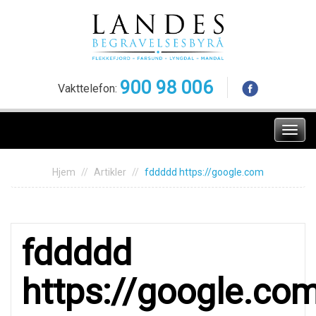
Skip
to
content
900 98 006
Vakttelefon:
Meny
Hjem
Artikler
fddddd https://google.com
fddddd
https://google.co