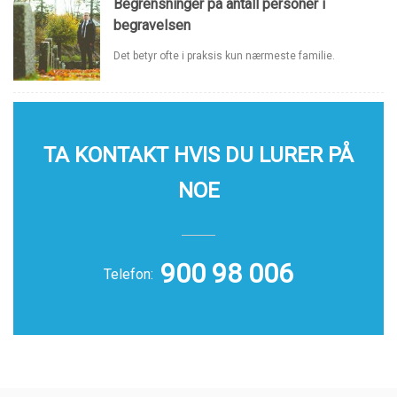
Begrensninger på antall personer i
begravelsen
Det betyr ofte i praksis kun nærmeste familie.
TA KONTAKT HVIS DU LURER PÅ
NOE
900 98 006
Telefon: