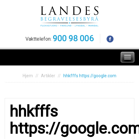
Skip
to
content
900 98 006
Vakttelefon:
Meny
Hjem
Artikler
hhkfffs https://google.com
hhkfffs
https://google.co