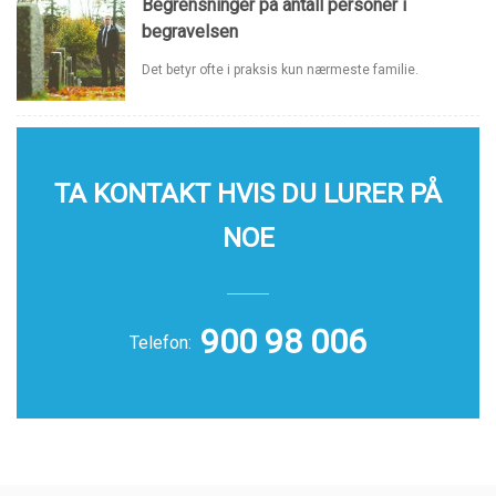
Begrensninger på antall personer i
begravelsen
Det betyr ofte i praksis kun nærmeste familie.
TA KONTAKT HVIS DU LURER PÅ
NOE
900 98 006
Telefon: