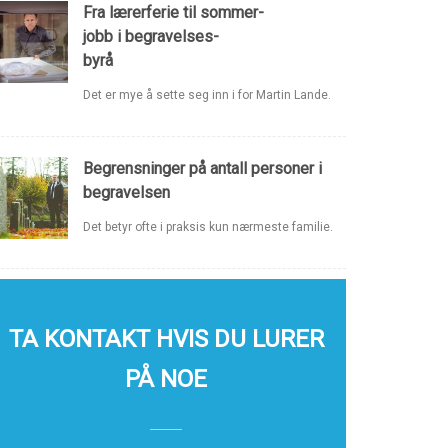
Fra lærerferie til sommer-
jobb i begravelses-
byrå
Det er mye å sette seg inn i for Martin Lande.
Begrensninger på antall personer i
begravelsen
Det betyr ofte i praksis kun nærmeste familie.
TA KONTAKT HVIS DU LURER
PÅ NOE