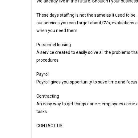
We already live in the future. Shouldn’t your busines
These days staffing is not the same as it used to be 
our services you can forget about CVs, evaluations an
when you need them.
Personnel leasing
A service created to easily solve all the problems tha
procedures.
Payroll
Payroll gives you opportunity to save time and focus
Contracting
An easy way to get things done – employees come at
tasks.
CONTACT US: