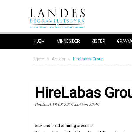
Skip
to
content
HJEM
MINNESIDER
KISTER
GRAVM
Hjem
Artikler
HireLabas Group
HireLabas Gro
Publisert 18.08.2019 klokken 20:49
Sick and tired of hiring process?