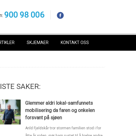
900 98 006
n:
RTIKLER
SKJEMAER
KONTAKT OSS
ISTE SAKER:
Glemmer aldri lokal-samfunnets
mobilisering da faren og onkelen
forsvant på sjøen
Arild Fjeldskår tror stormen familien stod i for
åtte år siden, gjør ham rustet til å hjelpe andre