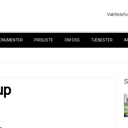
Vakttelefo
ONUMENTER
PRISLISTE
OM OSS
TJENESTER
A
S
up