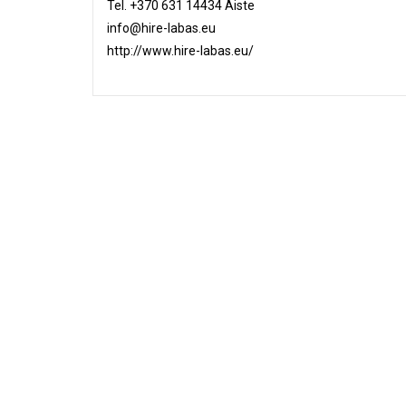
Tel. +370 631 14434 Aiste
info@hire-labas.eu
http://www.hire-labas.eu/