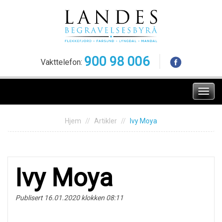
Skip
to
content
900 98 006
Vakttelefon:
Meny
Hjem
Artikler
Ivy Moya
Ivy Moya
Publisert 16.01.2020 klokken 08:11