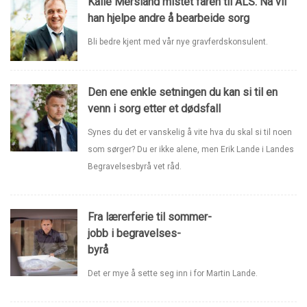
Kalle Mersland mistet faren til ALS. Nå vil
han hjelpe andre å bearbeide sorg
Bli bedre kjent med vår nye gravferdskonsulent.
Den ene enkle setningen du kan si til en
venn i sorg etter et dødsfall
Synes du det er vanskelig å vite hva du skal si til noen
som sørger? Du er ikke alene, men Erik Lande i Landes
Begravelsesbyrå vet råd.
Fra lærerferie til sommer-
jobb i begravelses-
byrå
Det er mye å sette seg inn i for Martin Lande.