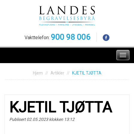
Skip
to
content
900 98 006
Vakttelefon:
Meny
Hjem
Artikler
KJETIL TJØTTA
KJETIL TJØTTA
Publisert 02.05.2023 klokken 13:12