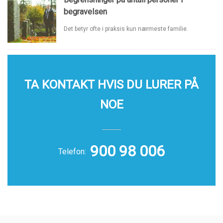
begravelsen
Det betyr ofte i praksis kun nærmeste familie.
TA KONTAKT HVIS DU LURER PÅ
NOE
900 98 006
Telefon: