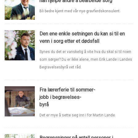
han hjelpe andre å bearbeide sorg
Bli bedre kjent med vår nye gravferdskonsulent.
Den ene enkle setningen du kan si til en
venn i sorg etter et dødsfall
Synes du det er vanskelig å vite hva du skal si til noen
som sørger? Du er ikke alene, men Erik Lande i Landes
Begravelsesbyrå vet råd.
Fra lærerferie til sommer-
jobb i begravelses-
byrå
Det er mye å sette seg inn i for Martin Lande.
Begrensninger på antall personer i