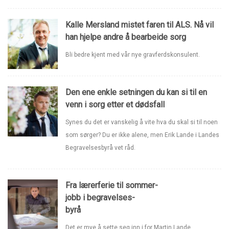
Kalle Mersland mistet faren til ALS. Nå vil
han hjelpe andre å bearbeide sorg
Bli bedre kjent med vår nye gravferdskonsulent.
Den ene enkle setningen du kan si til en
venn i sorg etter et dødsfall
Synes du det er vanskelig å vite hva du skal si til noen
som sørger? Du er ikke alene, men Erik Lande i Landes
Begravelsesbyrå vet råd.
Fra lærerferie til sommer-
jobb i begravelses-
byrå
Det er mye å sette seg inn i for Martin Lande.