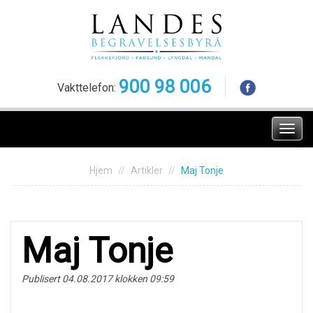
Skip
to
content
900 98 006
Vakttelefon:
Meny
Hjem
Artikler
Maj Tonje
Maj Tonje
Publisert 04.08.2017 klokken 09:59