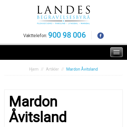
Skip
to
content
900 98 006
Vakttelefon:
Meny
Hjem
Artikler
Mardon Åvitsland
Mardon
Åvitsland