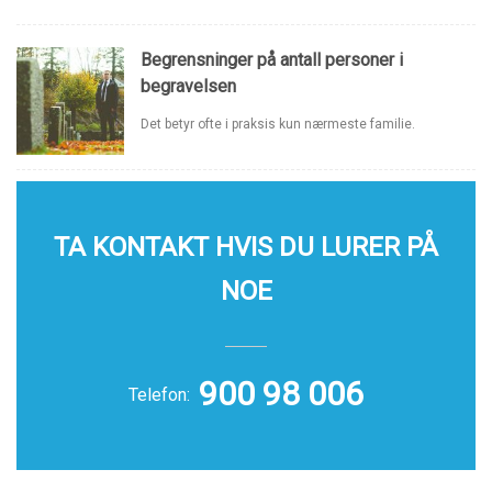
Begrensninger på antall personer i
begravelsen
Det betyr ofte i praksis kun nærmeste familie.
TA KONTAKT HVIS DU LURER PÅ
NOE
900 98 006
Telefon: