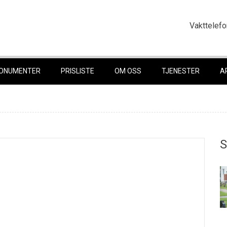
Vakttelefo
ONUMENTER
PRISLISTE
OM OSS
TJENESTER
A
S