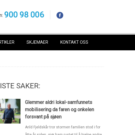
900 98 006
n:
RTIKLER
SKJEMAER
KONTAKT OSS
ISTE SAKER:
Glemmer aldri lokal-samfunnets
mobilisering da faren og onkelen
forsvant på sjøen
Arild Fjeldskår tror stormen familien stod i for
åtte år siden, gjør ham rustet til å hjelpe andre