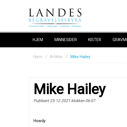
Skip
to
content
HJEM
MINNESIDER
KISTER
GRAVM
Hjem
Artikler
Mike Hailey
Mike Hailey
Publisert 25.12.2021 klokken 06:07
Howdy