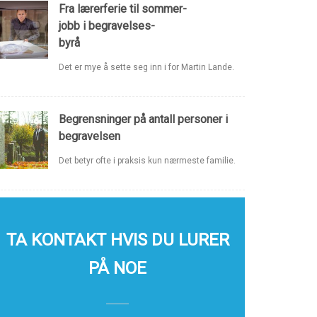
Fra lærerferie til sommer-
jobb i begravelses-
byrå
Det er mye å sette seg inn i for Martin Lande.
Begrensninger på antall personer i
begravelsen
Det betyr ofte i praksis kun nærmeste familie.
TA KONTAKT HVIS DU LURER
PÅ NOE