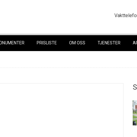
Vakttelefo
ONUMENTER
PRISLISTE
OM OSS
TJENESTER
A
S