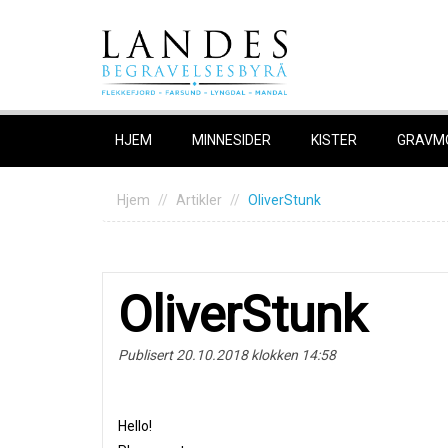
Skip
to
content
HJEM
MINNESIDER
KISTER
GRAVM
Hjem
Artikler
OliverStunk
OliverStunk
Publisert 20.10.2018 klokken 14:58
Hello!