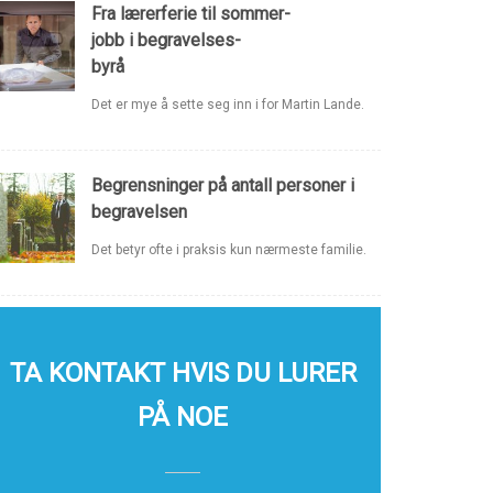
Fra lærerferie til sommer-
jobb i begravelses-
byrå
Det er mye å sette seg inn i for Martin Lande.
Begrensninger på antall personer i
begravelsen
Det betyr ofte i praksis kun nærmeste familie.
TA KONTAKT HVIS DU LURER
PÅ NOE