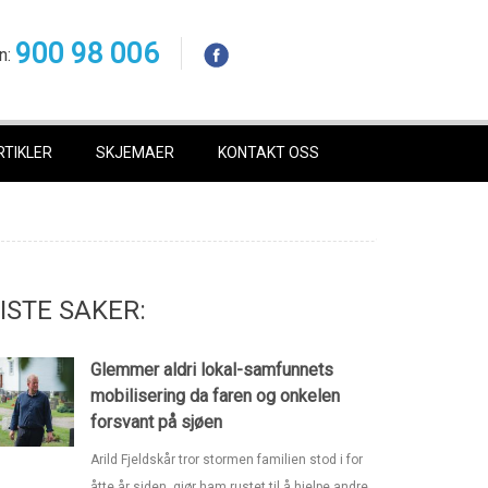
900 98 006
n:
RTIKLER
SKJEMAER
KONTAKT OSS
ISTE SAKER:
Glemmer aldri lokal-samfunnets
mobilisering da faren og onkelen
forsvant på sjøen
Arild Fjeldskår tror stormen familien stod i for
åtte år siden, gjør ham rustet til å hjelpe andre