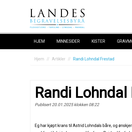
Skip
to
content
HJEM
MINNESIDER
KISTER
GRAVM
Hjem
Artikler
Randi Lohndal Frestad
Randi Lohndal 
Publisert 20.01.2025 klokken 08:22
Eg har kjøpt krans til Astrid Lohndals båre, og ønskje