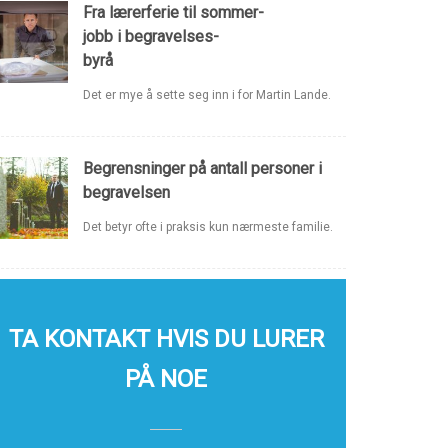
Fra lærerferie til sommer-
jobb i begravelses-
byrå
Det er mye å sette seg inn i for Martin Lande.
Begrensninger på antall personer i
begravelsen
Det betyr ofte i praksis kun nærmeste familie.
TA KONTAKT HVIS DU LURER
PÅ NOE