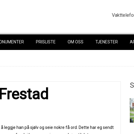
Vakttelefo
ONUMENTER
PRISLISTE
OM OSS
TJENESTER
A
S
Frestad
r å leggje han på sjølv og seie nokre få ord. Dette har eg sendt