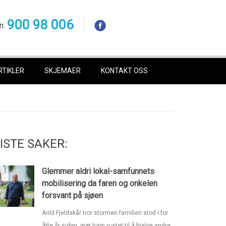
900 98 006
n:
RTIKLER
SKJEMAER
KONTAKT OSS
ISTE SAKER:
Glemmer aldri lokal-samfunnets
mobilisering da faren og onkelen
forsvant på sjøen
Arild Fjeldskår tror stormen familien stod i for
åtte år siden, gjør ham rustet til å hjelpe andre