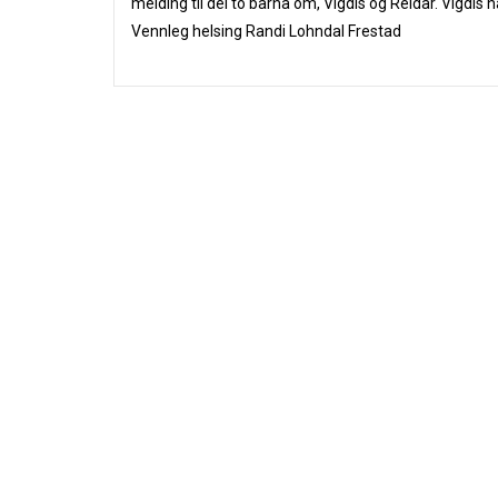
melding til dei to barna om, Vigdis og Reidar. Vigdis 
Vennleg helsing Randi Lohndal Frestad