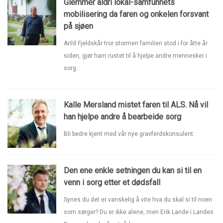
Glemmer aldri lokal-samfunnets
mobilisering da faren og onkelen forsvant
på sjøen
Arild Fjeldskår tror stormen familien stod i for åtte år
siden, gjør ham rustet til å hjelpe andre mennesker i
sorg.
Kalle Mersland mistet faren til ALS. Nå vil
han hjelpe andre å bearbeide sorg
Bli bedre kjent med vår nye gravferdskonsulent.
Den ene enkle setningen du kan si til en
venn i sorg etter et dødsfall
Synes du det er vanskelig å vite hva du skal si til noen
som sørger? Du er ikke alene, men Erik Lande i Landes