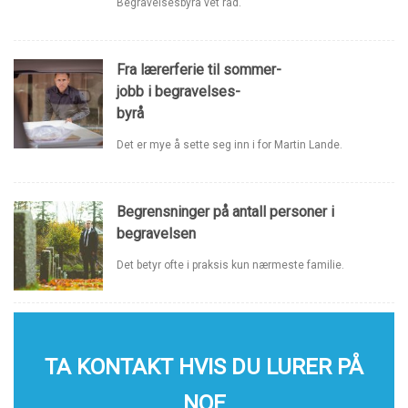
Begravelsesbyrå vet råd.
Fra lærerferie til sommer-
jobb i begravelses-
byrå
Det er mye å sette seg inn i for Martin Lande.
Begrensninger på antall personer i
begravelsen
Det betyr ofte i praksis kun nærmeste familie.
TA KONTAKT HVIS DU LURER PÅ
NOE