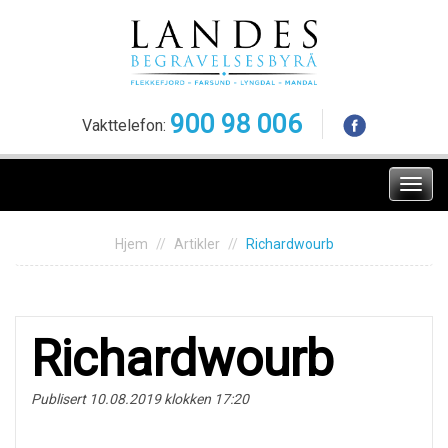
Skip
to
content
900 98 006
Vakttelefon:
Meny
Hjem
Artikler
Richardwourb
Richardwourb
Publisert 10.08.2019 klokken 17:20