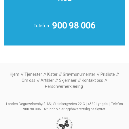
900 98 006
Telefon:
Hjem
Tjenester
Kister
Gravmonumenter
Prisliste
Om oss
Artikler
Skjemaer
Kontakt oss
Personvernerklæring
Landes Begravelsesbyrå AS | Steinbergveien 22 C | 4580 Lyngdal | Telefon
900 98 006 | Alt innhold er opphavsrettslig beskyttet.