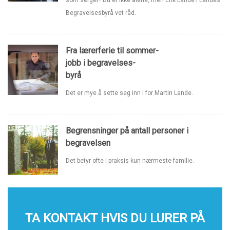
som sørger? Du er ikke alene, men Erik Lande i Landes
Begravelsesbyrå vet råd.
Fra lærerferie til sommer-
jobb i begravelses-
byrå
Det er mye å sette seg inn i for Martin Lande.
Begrensninger på antall personer i
begravelsen
Det betyr ofte i praksis kun nærmeste familie.
TA KONTAKT HVIS DU LURER PÅ