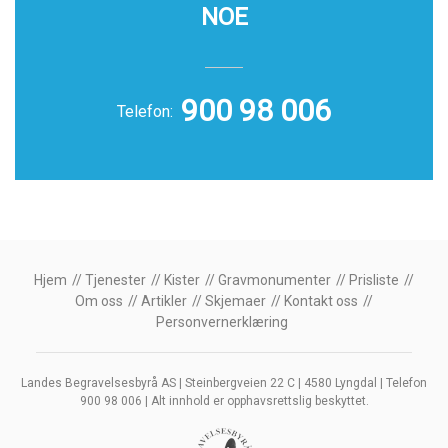
NOE
900 98 006
Telefon:
Hjem
Tjenester
Kister
Gravmonumenter
Prisliste
Om oss
Artikler
Skjemaer
Kontakt oss
Personvernerklæring
Landes Begravelsesbyrå AS | Steinbergveien 22 C | 4580 Lyngdal | Telefon
900 98 006 | Alt innhold er opphavsrettslig beskyttet.