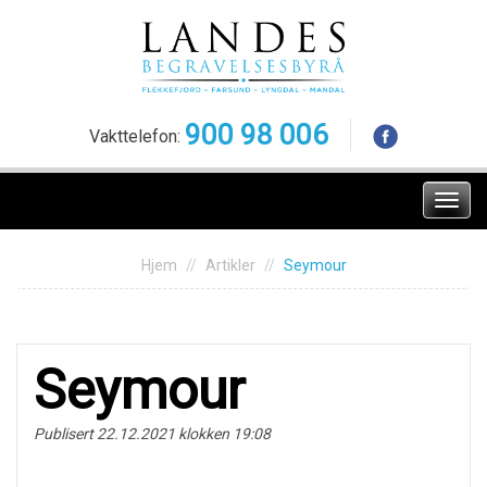
Skip
to
content
900 98 006
Vakttelefon:
Meny
Hjem
Artikler
Seymour
Seymour
Publisert 22.12.2021 klokken 19:08