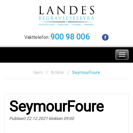
Skip
to
content
900 98 006
Vakttelefon:
Meny
Hjem
Artikler
SeymourFoure
SeymourFoure
Publisert 22.12.2021 klokken 09:00