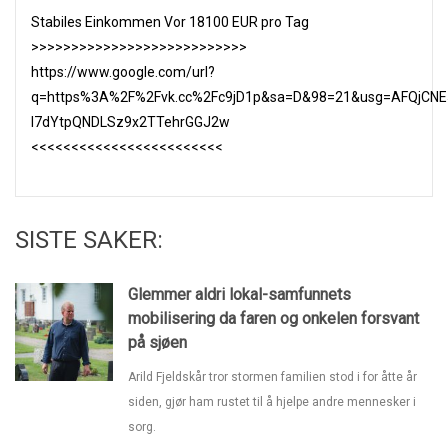
Stabiles Einkommen Vor 18100 EUR pro Tag
>>>>>>>>>>>>>>>>>>>>>>>>>>>
https://www.google.com/url?
q=https%3A%2F%2Fvk.cc%2Fc9jD1p&sa=D&98=21&usg=AFQjCNE
l7dYtpQNDLSz9x2TTehrGGJ2w
<<<<<<<<<<<<<<<<<<<<<<<<
SISTE SAKER:
Glemmer aldri lokal-samfunnets
mobilisering da faren og onkelen forsvant
på sjøen
Arild Fjeldskår tror stormen familien stod i for åtte år
siden, gjør ham rustet til å hjelpe andre mennesker i
sorg.