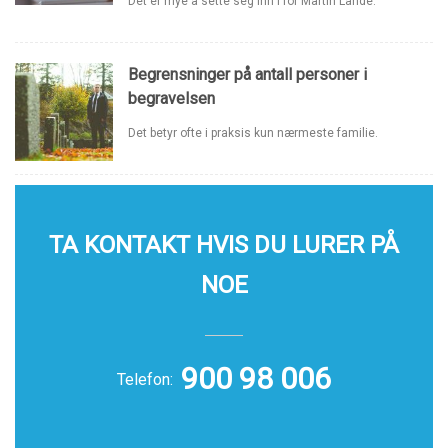
Det er mye å sette seg inn i for Martin Lande.
Begrensninger på antall personer i
begravelsen
Det betyr ofte i praksis kun nærmeste familie.
TA KONTAKT HVIS DU LURER PÅ
NOE
900 98 006
Telefon: