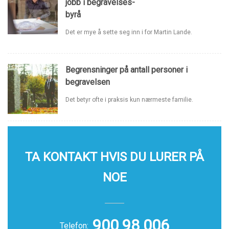
jobb i begravelses-
byrå
Det er mye å sette seg inn i for Martin Lande.
Begrensninger på antall personer i
begravelsen
Det betyr ofte i praksis kun nærmeste familie.
TA KONTAKT HVIS DU LURER PÅ
NOE
900 98 006
Telefon: