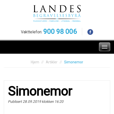
Skip
to
content
900 98 006
Vakttelefon:
Meny
Hjem
Artikler
Simonemor
Simonemor
Publisert 28.09.2019 klokken 16:20