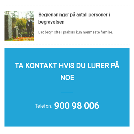
Begrensninger på antall personer i
begravelsen
Det betyr ofte i praksis kun nærmeste familie.
TA KONTAKT HVIS DU LURER PÅ
NOE
900 98 006
Telefon: