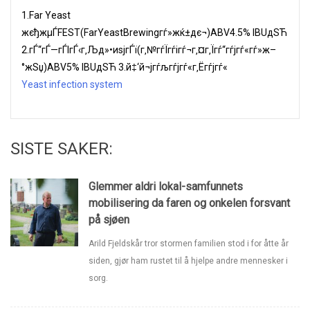
1.Far Yeast
жєђжµЃFEST(FarYeastBrewingгѓ»жќ±дє¬)ABV4.5% IBUдЅЋ
2.гЃ“гЃ—гЃІгЃ‹г‚Љд»•иѕјгЃї(г‚№гѓЇгѓігѓ¬г‚¤г‚Їгѓ“гѓјгѓ«гѓ»ж–
°жЅџ)ABV5% IBUдЅЋ 3.й‡‘й¬јгѓљгѓјгѓ«г‚Ёгѓјгѓ«
Yeast infection system
SISTE SAKER:
Glemmer aldri lokal-samfunnets
mobilisering da faren og onkelen forsvant
på sjøen
Arild Fjeldskår tror stormen familien stod i for åtte år
siden, gjør ham rustet til å hjelpe andre mennesker i
sorg.