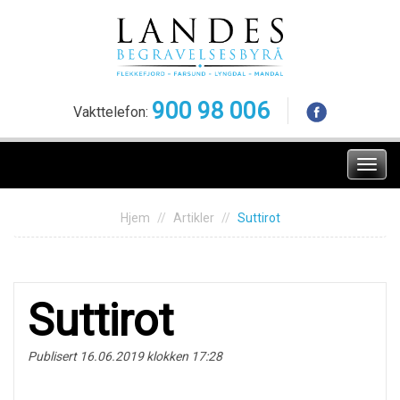
Skip
to
content
900 98 006
Vakttelefon:
Meny
Hjem
Artikler
Suttirot
Suttirot
Publisert 16.06.2019 klokken 17:28