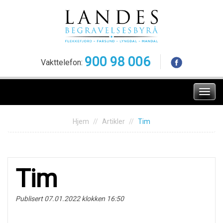
Skip
to
content
900 98 006
Vakttelefon:
Meny
Hjem
Artikler
Tim
Tim
Publisert 07.01.2022 klokken 16:50