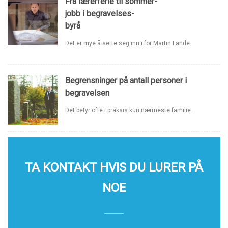
Fra lærerferie til sommer-
jobb i begravelses-
byrå
Det er mye å sette seg inn i for Martin Lande.
Begrensninger på antall personer i
begravelsen
Det betyr ofte i praksis kun nærmeste familie.
TA KONTAKT HVIS DU LURER PÅ
NOE