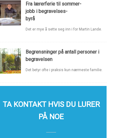
Fra lærerferie til sommer-
jobb i begravelses-
byrå
Det er mye å sette seg inn i for Martin Lande.
Begrensninger på antall personer i
begravelsen
Det betyr ofte i praksis kun nærmeste familie.
TA KONTAKT HVIS DU LURER
PÅ NOE