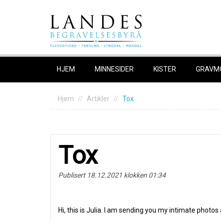
Skip
to
content
HJEM
MINNESIDER
KISTER
GRAVM
Hjem
Artikler
Tox
Tox
Publisert 18.12.2021 klokken 01:34
Hi, this is Julia. I am sending you my intimate photo