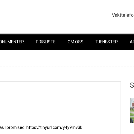
Vakttelefo
ONUMENTER
PRISLISTE
OM OSS
TJENESTER
A
S
s as I promised. https://tinyurl.com/y4y9mv3k