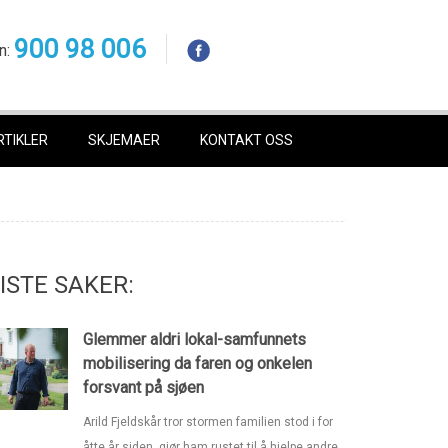
900 98 006
n:
RTIKLER
SKJEMAER
KONTAKT OSS
ISTE SAKER:
Glemmer aldri lokal-samfunnets
mobilisering da faren og onkelen
forsvant på sjøen
Arild Fjeldskår tror stormen familien stod i for
åtte år siden, gjør ham rustet til å hjelpe andre