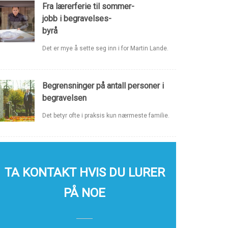
Fra lærerferie til sommer-
jobb i begravelses-
byrå
Det er mye å sette seg inn i for Martin Lande.
Begrensninger på antall personer i
begravelsen
Det betyr ofte i praksis kun nærmeste familie.
TA KONTAKT HVIS DU LURER
PÅ NOE