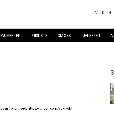
Vakttelefo
ONUMENTER
PRISLISTE
OM OSS
TJENESTER
A
S
otos as I promised. https://tinyurl.com/y6kj7ghh