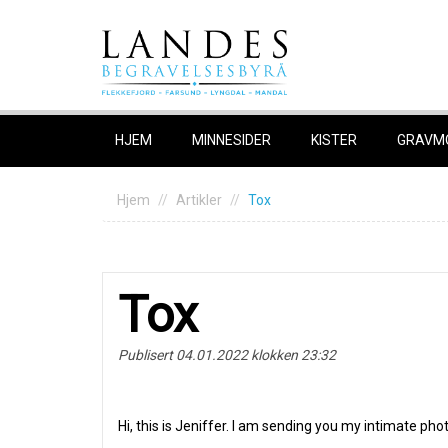
Skip
to
content
HJEM
MINNESIDER
KISTER
GRAVM
Hjem
Artikler
Tox
Tox
Publisert 04.01.2022 klokken 23:32
Hi, this is Jeniffer. I am sending you my intimate ph