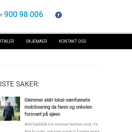
900 98 006
n:
RTIKLER
SKJEMAER
KONTAKT OSS
ISTE SAKER:
Glemmer aldri lokal-samfunnets
mobilisering da faren og onkelen
forsvant på sjøen
Arild Fjeldskår tror stormen familien stod i for
åtte år siden, gjør ham rustet til å hjelpe andre