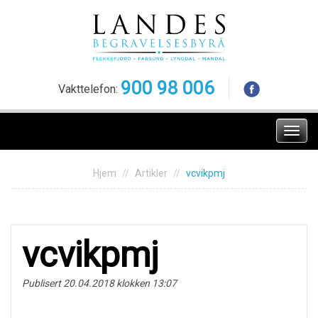
Skip
to
content
900 98 006
Vakttelefon:
Meny
Hjem
Artikler
vcvikpmj
vcvikpmj
Publisert 20.04.2018 klokken 13:07