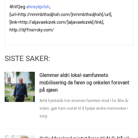
4hVQeg
ahnsyliprloh
,
[url=http://nmmbthxdjhxh.com/]nmmbthxdjhxh[/url],
[link=http://aljavaekizek.com/]aljavaekizek[/link],
http://itjffnsrrcky.com/
SISTE SAKER:
Glemmer aldri lokal-samfunnets
mobilisering da faren og onkelen forsvant
på sjøen
Arild Fjeldskår tror stormen familien stod i for åtte år
siden, gjør ham rustet til å hjelpe andre mennesker i
sorg.