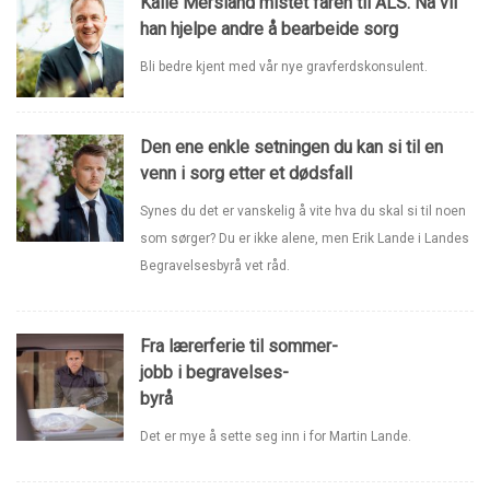
Kalle Mersland mistet faren til ALS. Nå vil
han hjelpe andre å bearbeide sorg
Bli bedre kjent med vår nye gravferdskonsulent.
Den ene enkle setningen du kan si til en
venn i sorg etter et dødsfall
Synes du det er vanskelig å vite hva du skal si til noen
som sørger? Du er ikke alene, men Erik Lande i Landes
Begravelsesbyrå vet råd.
Fra lærerferie til sommer-
jobb i begravelses-
byrå
Det er mye å sette seg inn i for Martin Lande.