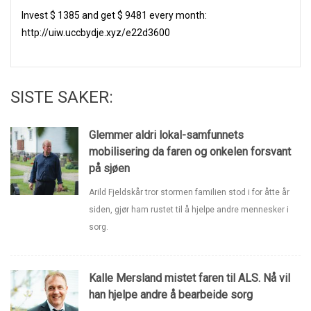
Invest $ 1385 and get $ 9481 еverу mоnth:
http://uiw.uccbydje.xyz/e22d3600
SISTE SAKER:
Glemmer aldri lokal-samfunnets
mobilisering da faren og onkelen forsvant
på sjøen
Arild Fjeldskår tror stormen familien stod i for åtte år
siden, gjør ham rustet til å hjelpe andre mennesker i
sorg.
Kalle Mersland mistet faren til ALS. Nå vil
han hjelpe andre å bearbeide sorg