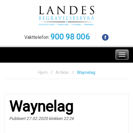
Skip
to
content
900 98 006
Vakttelefon:
Meny
Hjem
Artikler
Waynelag
Waynelag
Publisert 27.02.2020 klokken 22:26