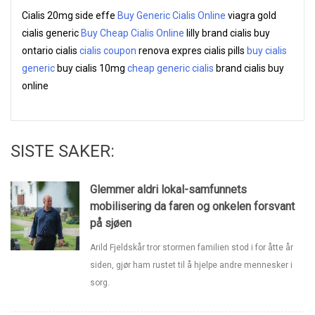
Cialis 20mg side effe
Buy Generic Cialis Online
viagra gold
cialis generic
Buy Cheap Cialis Online
lilly brand cialis buy
ontario cialis
cialis coupon
renova expres cialis pills
buy cialis
generic
buy cialis 10mg
cheap generic cialis
brand cialis buy
online
SISTE SAKER:
Glemmer aldri lokal-samfunnets
mobilisering da faren og onkelen forsvant
på sjøen
Arild Fjeldskår tror stormen familien stod i for åtte år
siden, gjør ham rustet til å hjelpe andre mennesker i
sorg.