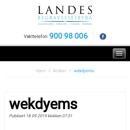
Skip
to
content
900 98 006
Vakttelefon:
Meny
Hjem
Artikler
wekdyems
wekdyems
Publisert 18.09.2019 klokken 07:31