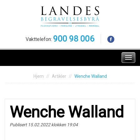
Skip
to
content
900 98 006
Vakttelefon:
Meny
Hjem
Artikler
Wenche Walland
Wenche Walland
Publisert 15.02.2022 klokken 19:04