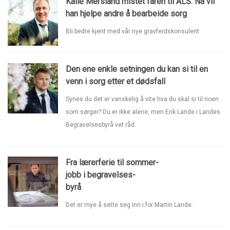
Kalle Mersland mistet faren til ALS. Nå vil
han hjelpe andre å bearbeide sorg
Bli bedre kjent med vår nye gravferdskonsulent.
Den ene enkle setningen du kan si til en
venn i sorg etter et dødsfall
Synes du det er vanskelig å vite hva du skal si til noen
som sørger? Du er ikke alene, men Erik Lande i Landes
Begravelsesbyrå vet råd.
Fra lærerferie til sommer-
jobb i begravelses-
byrå
Det er mye å sette seg inn i for Martin Lande.