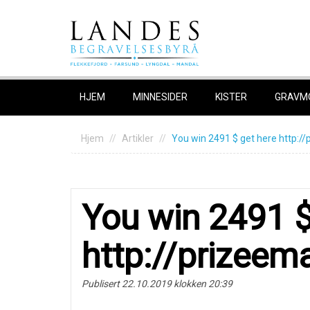
Skip
to
content
HJEM
MINNESIDER
KISTER
GRAVM
Hjem
Artikler
You win 2491 $ get here http://
You win 2491 $
http://prizeem
Publisert 22.10.2019 klokken 20:39