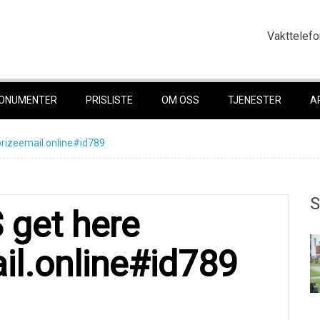
Vakttelefo
ONUMENTER
PRISLISTE
OM OSS
TJENESTER
A
prizeemail.online#id789
S
 get here
ail.online#id789