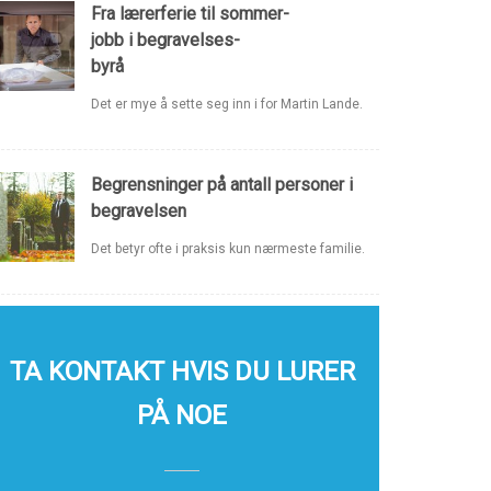
Fra lærerferie til sommer-
jobb i begravelses-
byrå
Det er mye å sette seg inn i for Martin Lande.
Begrensninger på antall personer i
begravelsen
Det betyr ofte i praksis kun nærmeste familie.
TA KONTAKT HVIS DU LURER
PÅ NOE