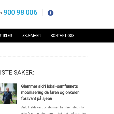
900 98 006
n:
RTIKLER
SKJEMAER
KONTAKT OSS
ISTE SAKER:
Glemmer aldri lokal-samfunnets
mobilisering da faren og onkelen
forsvant på sjøen
Arild Fjeldskår tror stormen familien stod i for
åtte år siden, gjør ham rustet til å hjelpe andre