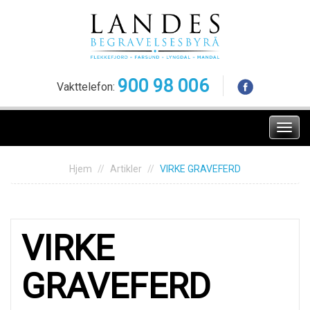
Skip
to
content
900 98 006
Vakttelefon:
Meny
Hjem
Artikler
VIRKE GRAVEFERD
VIRKE
GRAVEFERD