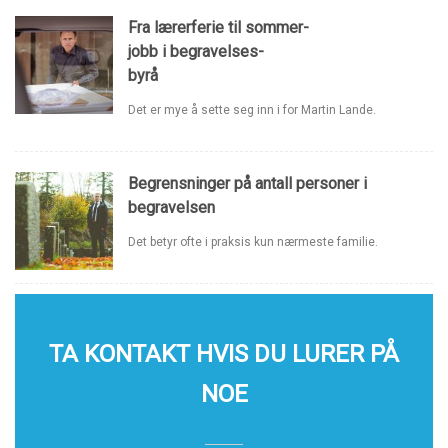
Fra lærerferie til sommer-
jobb i begravelses-
byrå
Det er mye å sette seg inn i for Martin Lande.
Begrensninger på antall personer i
begravelsen
Det betyr ofte i praksis kun nærmeste familie.
TA KONTAKT HVIS DU LURER PÅ
NOE