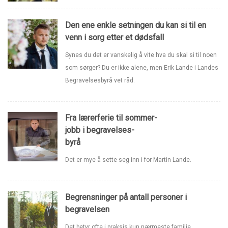
Den ene enkle setningen du kan si til en
venn i sorg etter et dødsfall
Synes du det er vanskelig å vite hva du skal si til noen
som sørger? Du er ikke alene, men Erik Lande i Landes
Begravelsesbyrå vet råd.
Fra lærerferie til sommer-
jobb i begravelses-
byrå
Det er mye å sette seg inn i for Martin Lande.
Begrensninger på antall personer i
begravelsen
Det betyr ofte i praksis kun nærmeste familie.