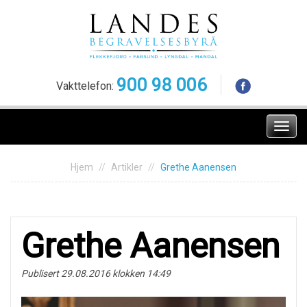
Skip
to
content
900 98 006
Vakttelefon:
Meny
Hjem
Artikler
Grethe Aanensen
Grethe Aanensen
Publisert 29.08.2016 klokken 14:49